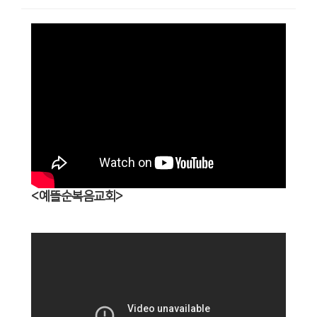
<예뜰순복음교회>