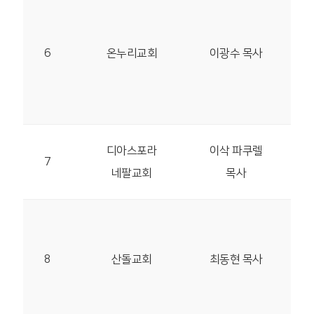
흥
1순
6
온누리교회
이광수 목사
59
TEL
20
17
디아스포라
이삭 파쿠렐
7
평택
네팔교회
목사
9번
28
서
8
산돌교회
최동현 목사
수영
TEL
57