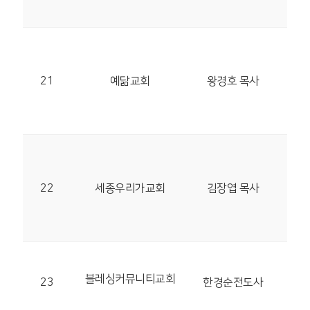
SR
30
21
예닮교회
왕경호 목사
마음
11
30
22
세종우리가교회
김장엽 목사
달빛
101
31
블레싱커뮤니티교회
아산
23
한경순전도사
187