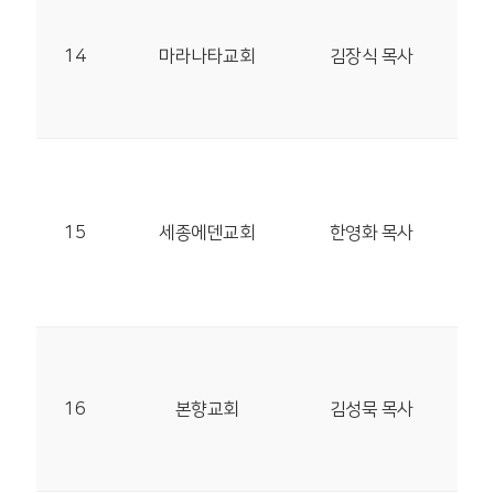
청남
14
마라나타교회
김장식 목사
10-
(지
30
연기
15
세종에덴교회
한영화 목사
548
TEL
23
28
서
16
본향교회
김성묵 목사
구룡
4