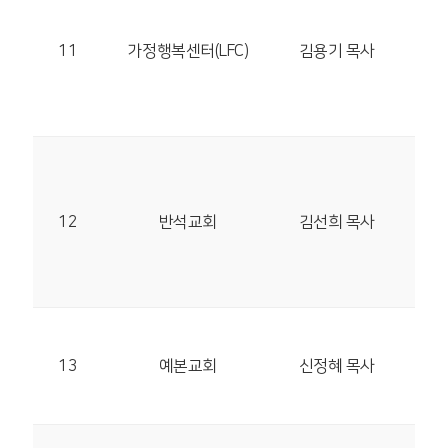
흥덕
11
가정행복센터(LFC)
김용기 목사
탑연
TEL
54
28
흥덕
12
반석교회
김선희 목사
환희
TEL
89
30
반곡
13
예본교회
신정혜 목사
14
33