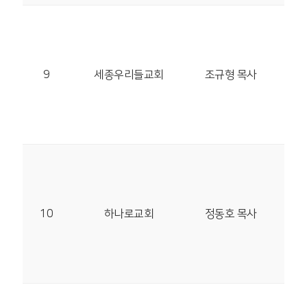
30
다솜
대
9
세종우리들교회
조규형 목사
(세
TEL
52
28
서
구룡
10
하나로교회
정동호 목사
가길 
TEL
06
28