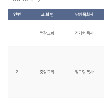
연번
교 회 명
담임목회자
30
1
평강교회
김기혁 목사
노을
하나
05
송
양재
2
중앙교회
정도형 목사
28-
TEL
01
13
관문