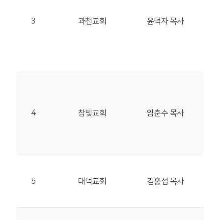
10
3
과천교회
윤덕자 목사
20
TEL
12
05
송파
4
참빛교회
임춘수 목사
38
TEL
48
30
5
대덕교회
김홍섭 목사
달빛
31
28