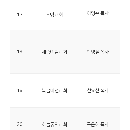
28
이명순 목사
17
소망교회
청원
여천
30
시청
18
세종예뜰교회
박영철 목사
아마
30
08
구로
19
복음비전교회
천요한 목사
23
30
한누
20
하늘둥지교회
구은혜 목사