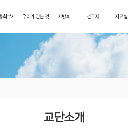
총회부서
우리가 믿는 것
지방회
선교지
자료실
교단소개