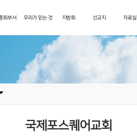
총회부서
우리가 믿는 것
지방회
선교지
자료실
국제포스퀘어교회