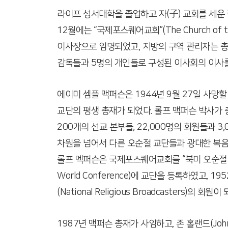
라이프 성서대학을 졸업하고 자(子) 교회를 세운 학생들
12월에는 “국제포스퀘어교회”(The Church of
이사장으로 임명되었고, 지방의 구역 관리자는 
감독들과 5명의 개인들로 구성된 이사회의 이사
에이미 셈플 맥퍼슨은 1944년 9월 27일 사망할
교단의 평생 총재가 되었다. 롤프 맥퍼슨 박사가
200개의 선교 본부들, 22,000명의 회원들과
차원을 넘어서 다른 오순절 교단들과 광대한 복음
롤프 멕퍼슨은 국제포스퀘어교회를 “북미 오순절 연합회”(P
World Conference)에 교단을 등록하였고, 1952
(National Religious Broadcasters)의 회원이
1987년 맥퍼슨 총재가 사임하고, 존 홀랜드(Jo