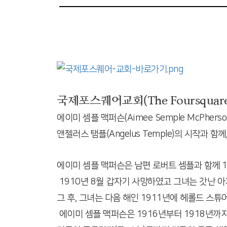
국제포스퀘어교회(The Foursqua
에이미 셈플 맥퍼슨(Aimee Semple McPher
앤젤러스 탬플(Angelus Temple)의 시작과 
에이미 셈플 맥퍼슨은 남편 로버트 셈플과 함께 
1910년 8월 갑자기 사망하였고 그녀는 갓난 아기
그 후, 그녀는 다음 해인 1911년에 헤롤드 스튜어트 
에이미 셈플 맥퍼슨은 1916년부터 1918년까지