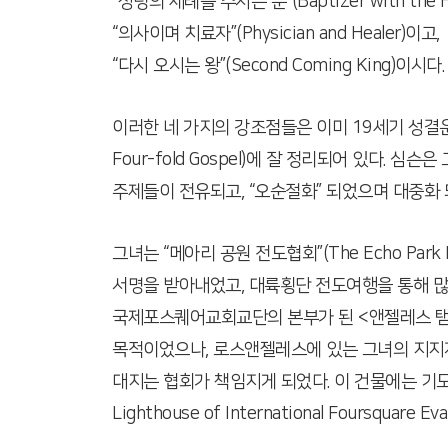
“성령의 세례를 주시는 분”(Baptizer with the Ho
“의사이며 치료자”(Physician and Healer)이고,
“다시 오시는 왕”(Second Coming King)이시다
이러한 네 가지의 강조점들은 이미 19세기 성결운동 (H
Four-fold Gospel)에 잘 정리되어 있다. 
주제들이 전유되고, “오순절화” 되었으며 대중화 
그녀는 “메아리 공원 전도협회”(The Echo Park
서명을 받아내었고, 대륙횡단 전도여행을 통해 많
국제포스퀘어교회교단의 본부가 된 <앤젤레스 탬플
목적이었으나, 로스앤젤레스에 있는 그녀의 지지자
대지는 협회가 책임지게 되었다. 이 건물에는 기도 탑과( 
Lighthouse of International Foursqua