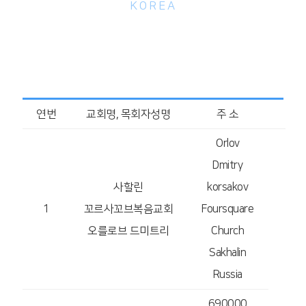
KOREA
북아시아 지방회
연번
교회명, 목회자성명
주 소
국
Orlov
Dmitry
사할린
korsakov
1
꼬르사꼬브복음교회
Foursquare
오를로브 드미트리
Church
Sakhalin
Russia
러
690000