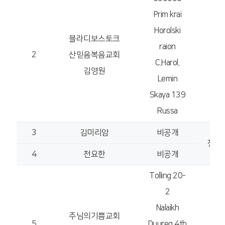
Prim krai
Horolski
블라디보스토크
raion
2
산믿음복음교회
C.Harol.
김영원
Lemin
Skaya 139
Russa
3
김미리암
비공개
창의
4
천요한
비공개
Tolling 20-
2
Nalaikh
주님의기쁨교회
5
Duureg 4th