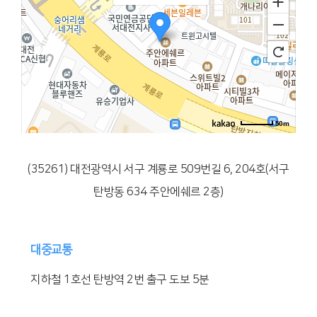
50m
(35261) 대전광역시 서구 계룡로 509번길 6, 204호(서구
탄방동 634 주안에쉐르 2층)
대중교통
지하철 1호선 탄방역 2번 출구 도보 5분