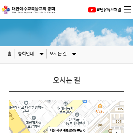
홈
총회안내
오시는 길
오시는 길
대전 서구 계룡로509번길 6