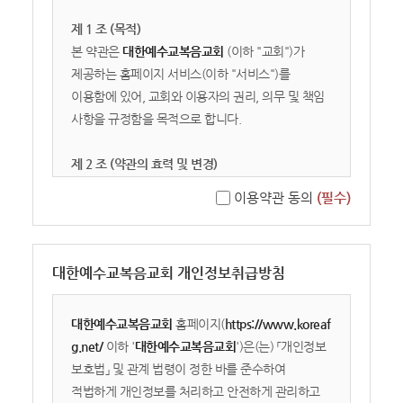
제 1 조 (목적)
본 약관은
대한예수교복음교회
(이하 "교회")가
제공하는 홈페이지 서비스(이하 "서비스")를
이용함에 있어, 교회와 이용자의 권리, 의무 및 책임
사항을 규정함을 목적으로 합니다.
제 2 조 (약관의 효력 및 변경)
① 본 약관은 서비스 화면에 게시하거나 기타의
이용약관 동의
(필수)
방법으로 공시함으로써 효력이 발생합니다.
② 교회는 관련 법령을 위배하지 않는 범위 내에서
본 약관을 개정할 수 있으며, 변경된 약관은
대한예수교복음교회 개인정보취급방침
서비스를 통해 공지합니다. 이용자가 변경된 약관의
효력 발생일 이후에도 서비스를 계속 이용할 경우,
약관의 변경 사항에 동의한 것으로 간주합니다.
대한예수교복음교회
홈페이지(
https://www.koreaf
g.net/
이하 '
대한예수교복음교회
')은(는) 「개인정보
제 3 조 (용어의 정의)
보호법」 및 관계 법령이 정한 바를 준수하여
1. 이용자: 본 약관에 따라 교회가 제공하는 서비스를
적법하게 개인정보를 처리하고 안전하게 관리하고