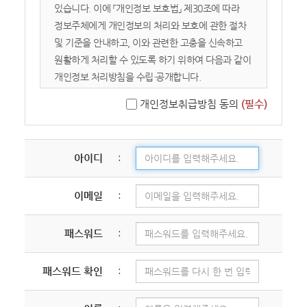
이용하는 회원 및 비회원을 말합니다.
있습니다. 이에 「개인정보 보호법」 제30조에 따라
2. 회원: 서비스에 접속하여 본 약관에 동의하고
정보주체에게 개인정보의 처리와 보호에 관한 절차
이용자 번호(ID)와 비밀번호를 발급받은 자를
및 기준을 안내하고, 이와 관련한 고충을 신속하고
말합니다.
원활하게 처리할 수 있도록 하기 위하여 다음과 같이
3. 콘텐츠: 교회가 서비스 상에서 제공하는 설교
개인정보 처리방침을 수립·공개합니다.
영상, 텍스트, 이미지 등 모든 자료를 의미합니다.
개인정보취급방침 동의
(필수)
01. 개인정보의 수집 및 이용목적
제 2 장 서비스 이용 및 관리
02. 수집하는 개인정보의 항목 및 수집방법
03. 개인정보의 공유 및 제3자 제공
아이디
:
제 4 조 (이용 신청 및 승낙)
04. 개인정보 처리의 위탁
① 이용계약은 이용자가 약관 내용에 동의하고
05. 개인정보의 처리 및 보유기간
이메일
:
회원가입 신청을 하면, 교회가 이를 승낙함으로써
06. 개인정보 파기절차 및 방법
성립합니다.
07. 이용자 및 법정대리인의 권리와 그 행사방법
② 교회는 다음 각 호에 해당하는 신청에 대하여는
08. 개인정보 자동 수집 장치의 설치/ 운영 및 거부에
패스워드
:
승낙을 거절하거나 사후에 취소할 수 있습니다.
관한 사항
- 타인의 명의를 도용하여 신청한 경우
09. 개인정보의 기술적/ 관리적 보호 대책
패스워드 확인
:
- 등록 내용에 허위, 기재 누락, 오기가 있는 경우
10. 개인정보관리책임자 및 담당자의 연락처
- 교회의 신앙적 목적이나 정체성에 반하는 의도를
11. 개인정보 열람청구 처리 부서