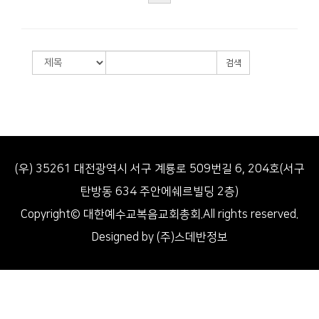
검색
(우) 35261 대전광역시 서구 계룡로 509번길 6, 204호(서구
탄방동 634 주안에쉐르빌딩 2층)
Copyright© 대한예수교복음교회총회.All rights reserved.
Designed by (주)스데반정보