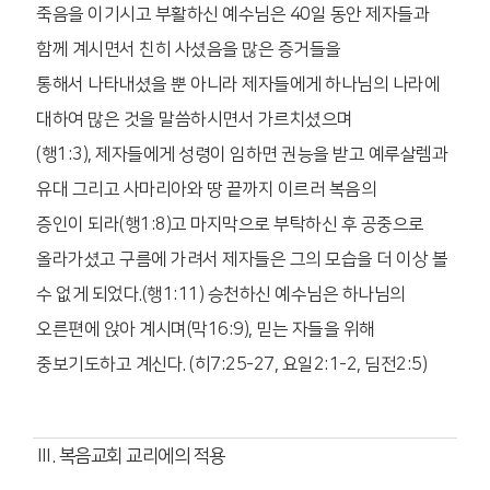
죽음을 이기시고 부활하신 예수님은 40일 동안 제자들과
함께 계시면서 친히 사셨음을 많은 증거들을
통해서 나타내셨을 뿐 아니라 제자들에게 하나님의 나라에
대하여 많은 것을 말씀하시면서 가르치셨으며
(행1:3), 제자들에게 성령이 임하면 권능을 받고 예루살렘과
유대 그리고 사마리아와 땅 끝까지 이르러 복음의
증인이 되라(행1:8)고 마지막으로 부탁하신 후 공중으로
올라가셨고 구름에 가려서 제자들은 그의 모습을 더 이상 볼
수 없게 되었다.(행1:11) 승천하신 예수님은 하나님의
오른편에 앉아 계시며(막16:9), 믿는 자들을 위해
중보기도하고 계신다. (히7:25-27, 요일2:1-2, 딤전2:5)
Ⅲ. 복음교회 교리에의 적용