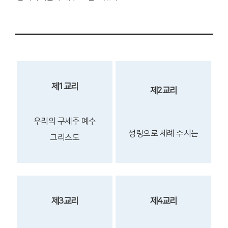
제1교리
제2교리
우리의 구세주
예수
성령으로
세례 주시는
그리스도
제3교리
제4교리