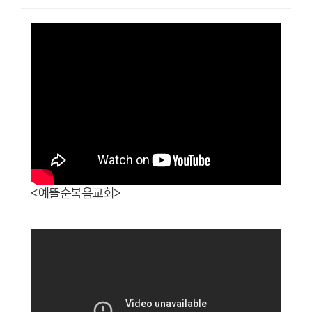
<예뜰순복음교회>