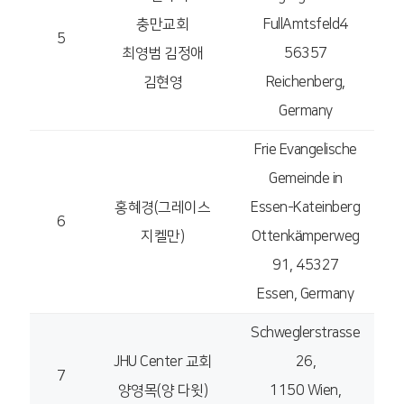
충만교회
FullAmtsfeld4
5
최영범 김정애
56357
김현영
Reichenberg,
Germany
Frie Evangelische
Gemeinde in
홍혜경(그레이스
Essen-Kateinberg
6
지켈만)
Ottenkämperweg
91, 45327
Essen, Germany
Schweglerstrasse
JHU Center 교회
26,
7
양영목(양 다윗)
1150 Wien,