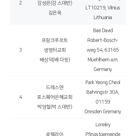
2
강성은(강 스데반)
LT10219, Vilnius
김은옥
Lithuania
Bae David
프랑크푸르트
Robert-Bosch-
3
생명터교회
weg 54, 63165
배상덕(배 다윗)
Muehlheim a.m.
Germany
Park Yeong Cheol
드레스덴
Behringstr 30A,
4
포스퀘어은혜교회
01159
박영철(박 스데반)
Dresden Gremany
Loreley
로렐라이
Pfingstgemeinde