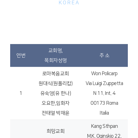
KOREA
유럽지방회 (유럽, 아프리카)
교회명,
연번
주 소
목회자성명
로마복음교회
Won Policarp
원대식(원폴리캅)
Via Luigi Zuppetta
1
유숙영(유 한나)
N 11. Int. 4
오요한,임화자
00173 Roma
전태열 박재윤
Italia
Kang Sthpan
희망교회
M.K. Oginskio 22,