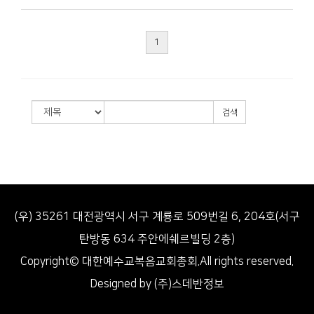
1
검색
(우) 35261 대전광역시 서구 계룡로 509번길 6, 204호(서구
탄방동 634 주안에쉐르빌딩 2층)
Copyright© 대한예수교복음교회총회.All rights reserved.
Designed by (주)스데반정보